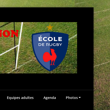
Ecole
"Te
de
Equipes adultes
Agenda
Photos
d
Rugby