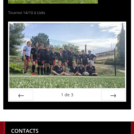
Tournoi 14/10 à Uzès
1
de
3
Préc
Suiv.
CONTACTS