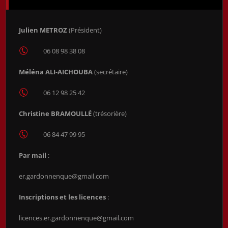
Julien METROZ
(Président)
06 08 98 38 08
Méléna ALI-AICHOUBA
(secrétaire)
06 12 98 25 42
Christine BRAMOULLÉ
(trésorière)
06 84 47 99 95
Par mail
:
er.gardonnenque@gmail.com
Inscriptions et les licences
:
licences.er.gardonnenque@gmail.com