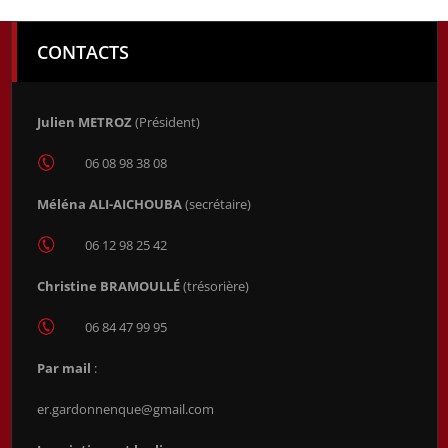
CONTACTS
Julien METROZ
(Président)
06 08 98 38 08
Méléna ALI-AICHOUBA
(secrétaire)
06 12 98 25 42
Christine BRAMOULLÉ
(trésorière)
06 84 47 99 95
Par mail
:
er.gardonnenque@gmail.com