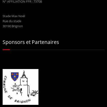
N° AFFILIATION FFR : 7370B
Stade Max Noël
Rue du stade
30190 Brignon
Sponsors et Partenaires