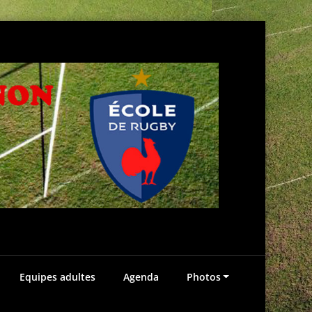
Ecole
"Te
de
Equipes adultes
Agenda
Photos
d
Rugby