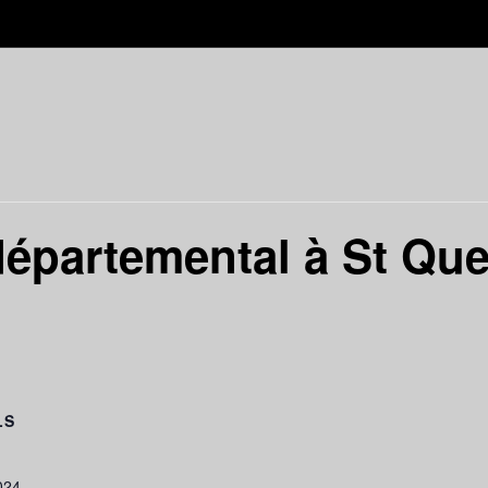
épartemental à St Que
LS
024