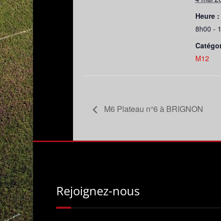
Heure :
8h00 - 
Catégo
M12
M6 Plateau n°6 à BRIGNON
Rejoignez-nous