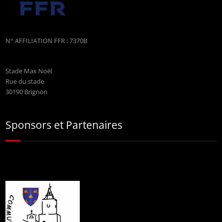
N° AFFILIATION FFR : 7370B
Stade Max Noël
Rue du stade
30190 Brignon
Sponsors et Partenaires