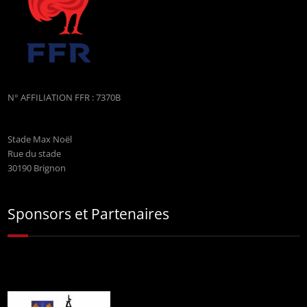
N° AFFILIATION FFR : 7370B
Stade Max Noël
Rue du stade
30190 Brignon
Sponsors et Partenaires