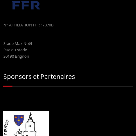
N° AFFILIATION FFR : 7370B
Stade Max Noël
Rue du stade
30190 Brignon
Sponsors et Partenaires