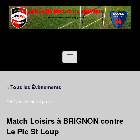
Aller
au
contenu
Ecole de Rugby de Brignon
"Terre du soleil"
Le rugby plaisir…
« Tous les Évènements
Cet évènement est passé.
Match Loisirs à BRIGNON contre
Le Pic St Loup