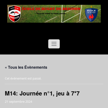
Aller
au
contenu
Ecole de Rugby de Brignon
"Terre du soleil"
Le rugby plaisir…
« Tous les Évènements
Cet évènement est passé.
M14: Journée n°1, jeu à 7*7
21 septembre 2024