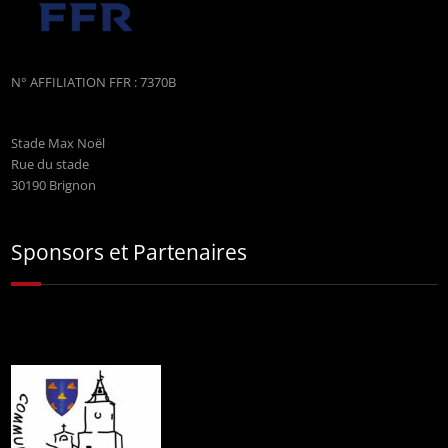
N° AFFILIATION FFR : 7370B
Stade Max Noël
Rue du stade
30190 Brignon
Sponsors et Partenaires