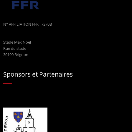
N° AFFILIATION FFR : 7370B
Stade Max Noël
Rue du stade
30190 Brignon
Sponsors et Partenaires