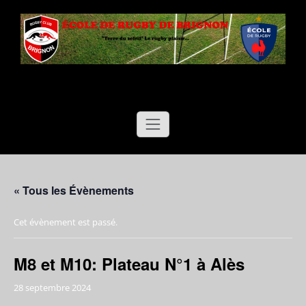
Aller
au
contenu
Ecole de Rugby de Brignon
"Terre du soleil"
Le rugby plaisir…
« Tous les Évènements
Cet évènement est passé.
M8 et M10: Plateau N°1 à Alès
28 septembre 2024