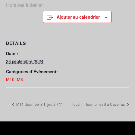
Horaires à définir
Ajouter au calendrier
DÉTAILS
Date :
28 septembre 2024
Catégories d’Évènement:
M10
,
M8
M14: Journée n°1, jeu à 7*7
Touch’ : Tournoi festif à Caveirac